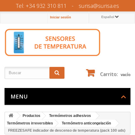
Tel: +34 932 310 811
-
surisa@surisa.es
Español
Iniciar sesión
Carrito:
vacío
MENU
Productos
Termómetros adhesivos
Termómetros irreversibles
Termómetro anticongelación
FREEZESAFE indicador de descenso de temperatura (pack 100 uds)