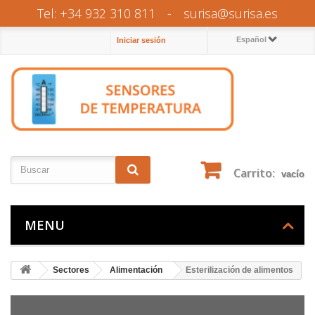
Tel: +34 932 310 811
-
surisa@surisa.es
Español
Iniciar sesión
Carrito:
vacío
MENU
Sectores
Alimentación
Esterilización de alimentos