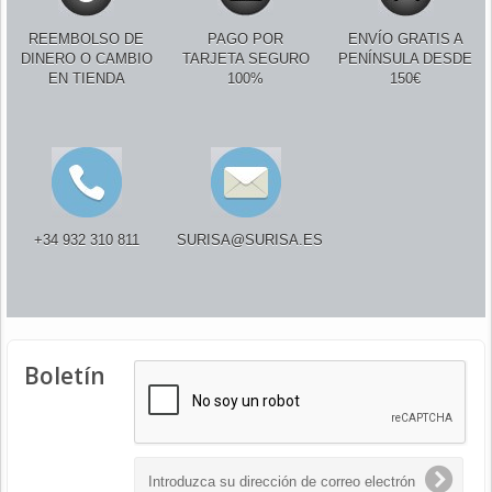
REEMBOLSO DE
PAGO POR
ENVÍO GRATIS A
DINERO O CAMBIO
TARJETA SEGURO
PENÍNSULA DESDE
EN TIENDA
100%
150€
+34 932 310 811
SURISA@SURISA.ES
Boletín