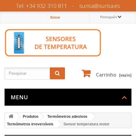
Tel: +34 932 310 811
-
surisa@surisa.es
Portugués
Entrar
Carrinho
(vazio)
MENU
Produtos
Termómetros adesivos
Termómetros irreversíveis
Sensor temperatura motor