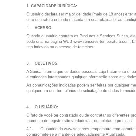
CAPACIDADE JURÍDICA:
O usuário declara ser maior de idade (mais de 18 anos) e ter
este contrato e entende e aceita em sua totalidade. as condiç
ACESSO:
Quando o usuário contrata os Produtos e Serviços Surisa, el
pode criar na página WEB www.sensores-temperatura.com. É d
uso indevido ou o acesso de terceiros.
OBJETIVOS:
A Surisa informa que os dados pessoais cujo tratamento é rea
e entidades interessadas qualquer informação sobre atividades
As comunicações indicadas podem ser feitas por qualquer mei
qualquer um dos formulários de solicitação de dados fornecid
O USUÁRIO:
O fato de você ter contratado ou de contratar os diferentes p
momento do registro são verdadeiras, completas e precisas:
4.1.
O usuário do www.sensores-temperatura.com garante e
compromete-se a mantê-los adequadamente Atualizada.