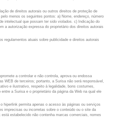
ão de direitos autorais ou outros direitos de proteção de
ndo pelo menos os seguintes pontos: a) Nome, endereço, número
ade intelectual que possam ter sido violados. c) Indicação do
 a autorização expressa do proprietário dos direitos autorais
s regulamentos atuais sobre publicidade e direitos autorais
promete a controlar e não controla, aprova ou endossa
nas WEB de terceiros; portanto, a Surisa não será responsável,
tivo e ilustrativo, respeito à legalidade, bons costumes,
 entre a Surisa e o proprietário da página da Web na qual ele
o hiperlink permita apenas o acesso às páginas ou serviços
s imprecisas ou incorretas sobre o conteúdo ou o site da
ink está estabelecido não contenha marcas comerciais, nomes