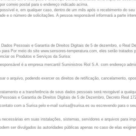
por correio postal para o endereço indicado acima.
do possível e, em qualquer caso, dentro de um mês após o recebimento do seu
e e o número de solicitações. A pessoa responsável informará a parte intere
 Dados Pessoais e Garantia de Direitos Digitais de 5 de dezembro, o Real 
para Por meio do site www.sensores-temperatura.com, eles serão tratados p
enciar os Produtos e Serviços da Surisa:
Responsável é a empresa mercantil Suministros Riol S.A. com endereço admini
ar o arquivo, podendo exercer os direitos de retificação, cancelamento, opo
ratamento e a transferência de seus dados pessoais será revogável a qualqu
Pessoais e Garantia de Direitos Digitais de 5 de Dezembro, Decreto Real 1
m contato com a Surisa pelo e-mail surisa@surisa.es ou escrevendo para o seu
 necessárias em suas instalações, sistemas, servidores e arquivos para i
dem ser divulgados às autoridades públicas apenas no caso de elas exigire