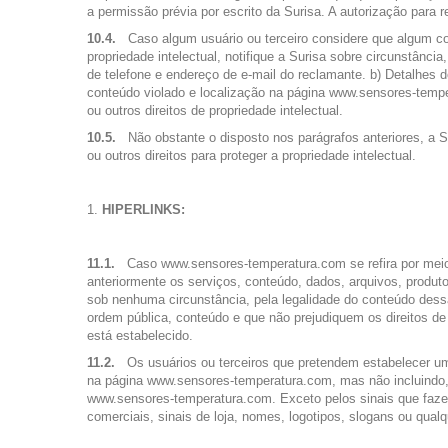
a permissão prévia por escrito da Surisa. A autorização para 
10.4.
Caso algum usuário ou terceiro considere que algum co
propriedade intelectual, notifique a Surisa sobre circunstânc
de telefone e endereço de e-mail do reclamante. b) Detalhes do
conteúdo violado e localização na página www.sensores-temper
ou outros direitos de propriedade intelectual.
10.5.
Não obstante o disposto nos parágrafos anteriores, a S
ou outros direitos para proteger a propriedade intelectual.
HIPERLINKS:
11.1.
Caso www.sensores-temperatura.com se refira por meio 
anteriormente os serviços, conteúdo, dados, arquivos, produto
sob nenhuma circunstância, pela legalidade do conteúdo dessas
ordem pública, conteúdo e que não prejudiquem os direitos de 
está estabelecido.
11.2.
Os usuários ou terceiros que pretendem estabelecer u
na página www.sensores-temperatura.com, mas não incluindo, e
www.sensores-temperatura.com. Exceto pelos sinais que fazem
comerciais, sinais de loja, nomes, logotipos, slogans ou qualqu