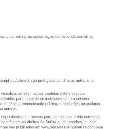
isa para realizar as ações legais correspondentes ou as
pt ou Active X são protegidos por direitos autorais ou
isualizar as informações contidas nela e executar
feridos para terceiros ou instalados em um servidor
transferência, comunicação pública, reproduções ou qualquer
a anterior.
e especificamente, apenas para uso pessoal e não comercial,
entifiquem os direitos da Surisa ou de terceiros, ou seja,
s informações publicadas em www.sensores-temperatura.com sem