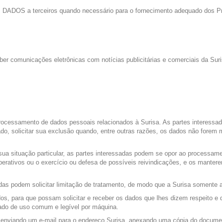
DADOS a terceiros quando necessário para o fornecimento adequado dos Prod
er comunicações eletrônicas com notícias publicitárias e comerciais da Suri
processamento de dados pessoais relacionados à Surisa. As partes interessa
iado, solicitar sua exclusão quando, entre outras razões, os dados não forem 
sua situação particular, as partes interessadas podem se opor ao processam
erativos ou o exercício ou defesa de possíveis reivindicações, e os mante
das podem solicitar limitação de tratamento, de modo que a Surisa somente as
dos, para que possam solicitar e receber os dados que lhes dizem respeito e 
rado de uso comum e legível por máquina.
s enviando um e-mail para o endereço Surisa, anexando uma cópia do document