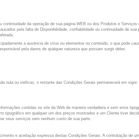
 ou continuidade da operação de sua página WEB ou dos Produtos e Serviços di
usados ​​pela falta de Disponibilidade, confiabilidade ou continuidade de su
afetada.
tecipadamente a ausência de vírus ou elementos no conteúdo, o que pode cau
esponsável pela danos de qualquer natureza que possam surgir deles.
da nula ou ineficaz, o restante das Condições Gerais permanecerá em vigor.
informações contidas no site da Web de maneira verdadeira e sem erros tipogr
rro tipográfico em qualquer um dos preços mostrados e um Cliente tiver deci
ncerrar seus serviços sem nenhum custo de sua parte.
ecimento e aceitação expressa destas Condições Gerais. A contratação de um