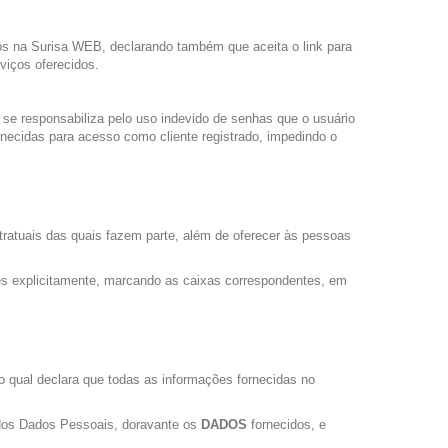
idos na Surisa WEB, declarando também que aceita o link para
viços oferecidos.
se responsabiliza pelo uso indevido de senhas que o usuário
ecidas para acesso como cliente registrado, impedindo o
tratuais das quais fazem parte, além de oferecer às pessoas
ões explicitamente, marcando as caixas correspondentes, em
a o qual declara que todas as informações fornecidas no
 dos Dados Pessoais, doravante os
DADOS
fornecidos, e