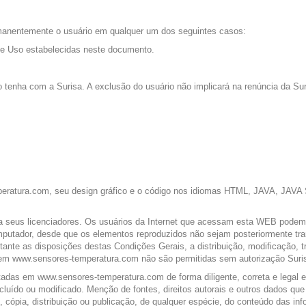
ermanentemente o usuário em qualquer um dos seguintes casos:
de Uso estabelecidas neste documento.
o tenha com a Surisa. A exclusão do usuário não implicará na renúncia da Sur
atura.com, seu design gráfico e o código nos idiomas HTML, JAVA, JAVA Scri
a seus licenciadores. Os usuários da Internet que acessam esta WEB podem v
tador, desde que os elementos reproduzidos não sejam posteriormente trans
tante as disposições destas Condições Gerais, a distribuição, modificação, 
s em www.sensores-temperatura.com não são permitidas sem autorização Suris
tadas em www.sensores-temperatura.com de forma diligente, correta e legal 
uído ou modificado. Menção de fontes, direitos autorais e outros dados que id
ão, cópia, distribuição ou publicação, de qualquer espécie, do conteúdo da