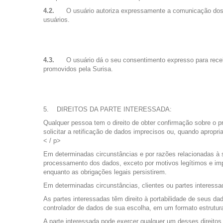
4.2.
O usuário autoriza expressamente a comunicação dos 
usuários.
4.3.
O usuário dá o seu consentimento expresso para receb
promovidos pela Surisa.
DIREITOS DA PARTE INTERESSADA:
Qualquer pessoa tem o direito de obter confirmação sobre o 
solicitar a retificação de dados imprecisos ou, quando apropr
< / p>
Em determinadas circunstâncias e por razões relacionadas à 
processamento dos dados, exceto por motivos legítimos e imp
enquanto as obrigações legais persistirem.
Em determinadas circunstâncias, clientes ou partes interessa
As partes interessadas têm direito à portabilidade de seus da
controlador de dados de sua escolha, em um formato estrutu
A parte interessada pode exercer qualquer um desses direito