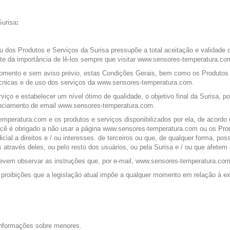
Surisa
:
 dos Produtos e Serviços da Surisa pressupõe a total aceitação e validade
te da importância de lê-los sempre que visitar www.sensores-temperatura.co
momento e sem aviso prévio, estas Condições Gerais, bem como os Produtos e
técnicas e de uso dos serviços da www.sensores-temperatura.com.
iço e estabelecer um nível ótimo de qualidade, o objetivo final da Surisa, 
renciamento de email www.sensores-temperatura.com.
mperatura.com e os produtos e serviços disponibilizados por ela, de acord
é obrigado a não usar a página www.sensores-temperatura.com ou os Produtos
icial a direitos e / ou interesses. de terceiros ou que, de qualquer forma, p
 através deles, ou pelo resto dos usuários, ou pela Surisa e / ou que afete
vem observar as instruções que, por e-mail, www.sensores-temperatura.com o
proibições que a legislação atual impõe a qualquer momento em relação à exc
informações sobre menores.