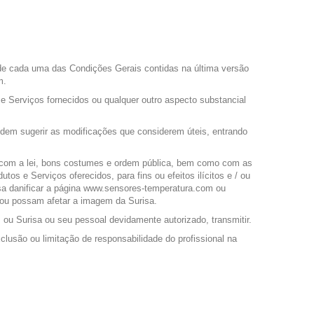
 de cada uma das Condições Gerais contidas na última versão
m.
 Serviços fornecidos ou qualquer outro aspecto substancial
podem sugerir as modificações que considerem úteis, entrando
o com a lei, bons costumes e ordem pública, bem como com as
 e Serviços oferecidos, para fins ou efeitos ilícitos e / ou
ossa danificar a página www.sensores-temperatura.com ou
m ou possam afetar a imagem da Surisa.
u Surisa ou seu pessoal devidamente autorizado, transmitir.
lusão ou limitação de responsabilidade do profissional na