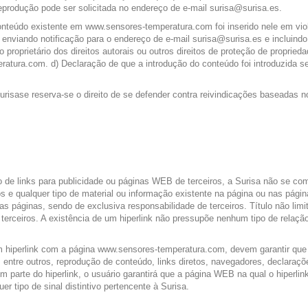
reprodução pode ser solicitada no endereço de e-mail surisa@surisa.es.
nteúdo existente em www.sensores-temperatura.com foi inserido nele em violaç
ia, enviando notificação para o endereço de e-mail surisa@surisa.es e inclui
 proprietário dos direitos autorais ou outros direitos de proteção de propried
atura.com. d) Declaração de que a introdução do conteúdo foi introduzida sem
urisase reserva-se o direito de se defender contra reivindicações baseadas no
de links para publicidade ou páginas WEB de terceiros, a Surisa não se com
s e qualquer tipo de material ou informação existente na página ou nas pági
 páginas, sendo de exclusiva responsabilidade de terceiros. Título não limita
terceiros. A existência de um hiperlink não pressupõe nenhum tipo de relação
m hiperlink com a página www.sensores-temperatura.com, devem garantir que 
ntre outros, reprodução de conteúdo, links diretos, navegadores, declaraçõe
 parte do hiperlink, o usuário garantirá que a página WEB na qual o hiperl
er tipo de sinal distintivo pertencente à Surisa.