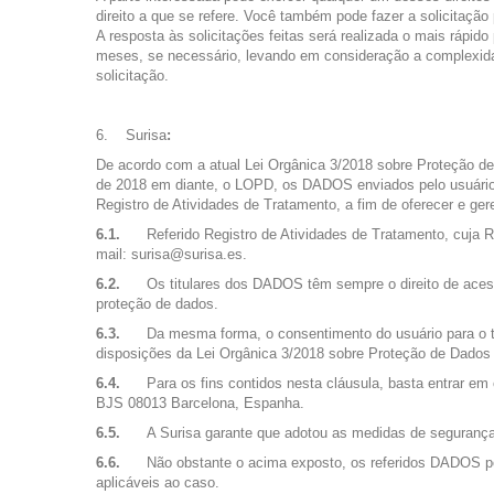
direito a que se refere. Você também pode fazer a solicitação 
A resposta às solicitações feitas será realizada o mais rápi
meses, se necessário, levando em consideração a complexidad
solicitação.
Surisa
:
De acordo com a atual Lei Orgânica 3/2018 sobre Proteção de
de 2018 em diante, o LOPD, os DADOS enviados pelo usuário 
Registro de Atividades de Tratamento, a fim de oferecer e ger
6.1.
Referido Registro de Atividades de Tratamento, cuja 
mail: surisa@surisa.es.
6.2.
Os titulares dos DADOS têm sempre o direito de acess
proteção de dados.
6.3.
Da mesma forma, o consentimento do usuário para o t
disposições da Lei Orgânica 3/2018 sobre Proteção de Dados 
6.4.
Para os fins contidos nesta cláusula, basta entrar e
BJS 08013 Barcelona, ​​Espanha.
6.5.
A Surisa garante que adotou as medidas de segurança
6.6.
Não obstante o acima exposto, os referidos DADOS po
aplicáveis ​​ao caso.