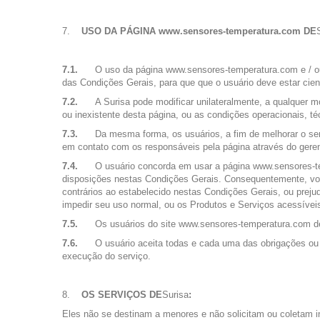
USO DA PÁGINA www.sensores-temperatura.com DE
7.1.
O uso da página www.sensores-temperatura.com e / ou
das Condições Gerais, para que que o usuário deve estar cien
7.2.
A Surisa pode modificar unilateralmente, a qualquer 
ou inexistente desta página, ou as condições operacionais, 
7.3.
Da mesma forma, os usuários, a fim de melhorar o serv
em contato com os responsáveis ​​pela página através do ge
7.4.
O usuário concorda em usar a página www.sensores-te
disposições nestas Condições Gerais. Consequentemente, você 
contrários ao estabelecido nestas Condições Gerais, ou prejud
impedir seu uso normal, ou os Produtos e Serviços acessíveis
7.5.
Os usuários do site www.sensores-temperatura.com de
7.6.
O usuário aceita todas e cada uma das obrigações ou 
execução do serviço.
OS SERVIÇOS DE
Surisa
:
Eles não se destinam a menores e não solicitam ou coletam 