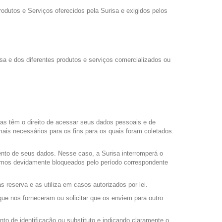
utos e Serviços oferecidos pela Surisa e exigidos pelos
sa e dos diferentes produtos e serviços comercializados ou
das têm o direito de acessar seus dados pessoais e de
mais necessários para os fins para os quais foram coletados.
ento de seus dados. Nesse caso, a Surisa interromperá o
remos devidamente bloqueados pelo período correspondente
 reserva e as utiliza em casos autorizados por lei.
que nos forneceram ou solicitar que os enviem para outro
o de identificação ou substituto e indicando claramente o