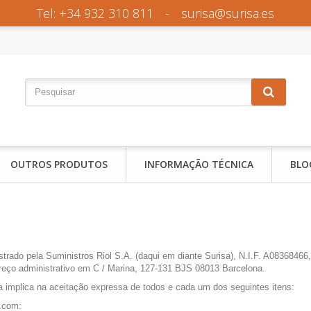
Tel: +34 932 310 811
-
surisa@surisa.es
OUTROS PRODUTOS
INFORMAÇÃO TÉCNICA
BLO
ado pela Suministros Riol S.A. (daqui em diante Surisa), N.I.F. A08368466, r
ereço administrativo em C / Marina, 127-131 BJS 08013 Barcelona.
a implica na aceitação expressa de todos e cada um dos seguintes itens:
.com: