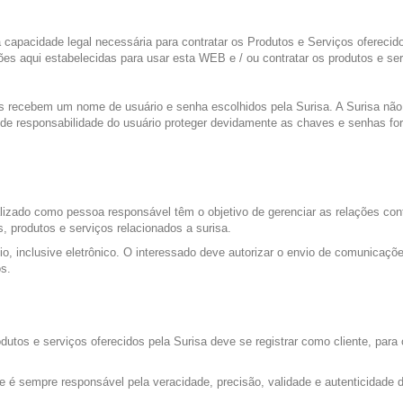
 a capacidade legal necessária para contratar os Produtos e Serviços oferec
ões aqui estabelecidas para usar esta WEB e / ou contratar os produtos e ser
es recebem um nome de usuário e senha escolhidos pela Surisa. A Surisa não 
e responsabilidade do usuário proteger devidamente as chaves e senhas forn
lizado como pessoa responsável têm o objetivo de gerenciar as relações con
, produtos e serviços relacionados a surisa.
o, inclusive eletrônico. O interessado deve autorizar o envio de comunicaç
os.
rodutos e serviços oferecidos pela Surisa deve se registrar como cliente, par
 é sempre responsável pela veracidade, precisão, validade e autenticidade