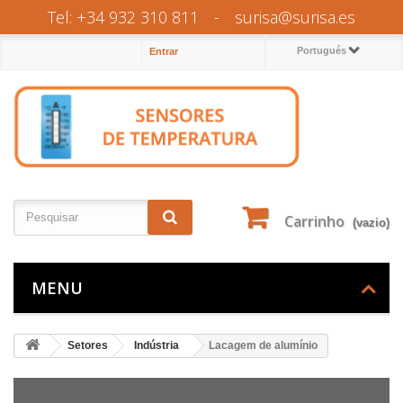
Tel: +34 932 310 811
-
surisa@surisa.es
Portugués
Entrar
Carrinho
(vazio)
MENU
Setores
Indústria
Lacagem de alumínio