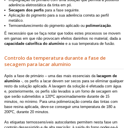
aderência eletrostática da tinta em pó.
Secagem dos perfis
para a fase seguinte.
Aplicação do pigmento para a sua aderência correta ao perfil
metálico.
Termoendurecimento do pigmento aplicado ou
polimerização
.
É necessário que se faça notar que todos estes processos se movem
em gamas em que não provocam efeitos daninhos no material, dada a
capacidade calorífica do alumínio
e a sua temperatura de fusão.
Controlo da temperatura durante a fase de
secagem para lacar alumínio
Após a fase de primário – uma das mais essenciais da
lacagem de
alumínio
-, os perfis a lacar devem ser secos para se eliminar qualquer
resto da solução aplicada. A lavagem da solução é efetuada com água
e, posteriormente, os perfis são levados a um forno de secagem em
que serão submetidos a 120ºC aproximadamente durante de 15
minutos, no mínimo. Para uma polimerização correta das tintas com
base resina aplicada, deve-se conseguir uma temperatura de 180 a
200ºC, durante 20 minutos.
As etiquetas termossensíveis autocolantes permitem nesta fase um
controlo desassistido e de alta precisão: à saída do forno poder-se-á