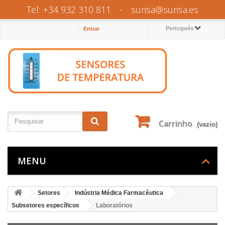
Tel: +34 932 310 811
-
surisa@surisa.es
Portugués
Entrar
Carrinho
(vazio)
MENU
Setores
Indústria Médica Farmacêutica
Subsetores específicos
Laboratórios