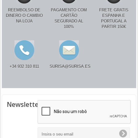
REEMBOLSO DE
PAGAMENTO COM
FRETE GRATIS
DINERO O CAMBIO
CARTÃO
ESPANHA E
NA LOJA
SEGURADO AL
PORTUGAL A
100%
PARTIR 150€
+34 932 310 811
SURISA@SURISA.ES
Newsletter