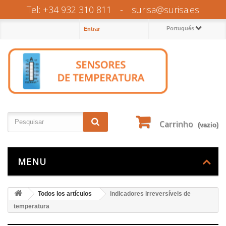
Tel: +34 932 310 811
-
surisa@surisa.es
Portugués
Entrar
Carrinho
(vazio)
MENU
Todos los artículos
indicadores irreversíveis de
temperatura